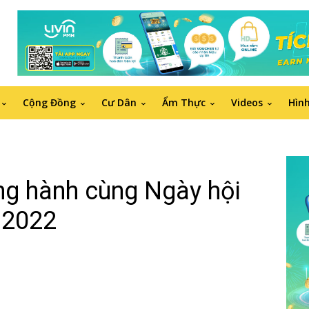
Cộng Đồng
Cư Dân
Ẩm Thực
Videos
Hìn
g hành cùng Ngày hội
 2022